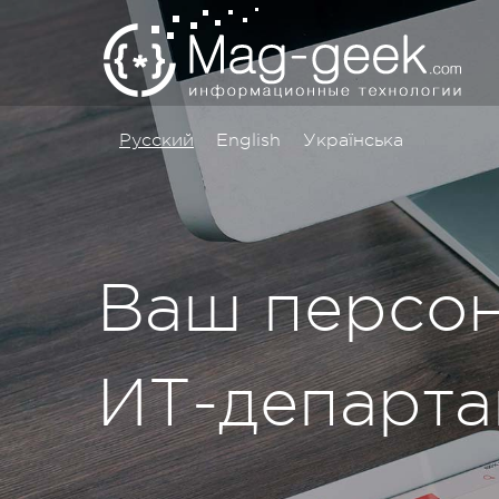
Русский
English
Українська
Ваш персо
ИТ-департа