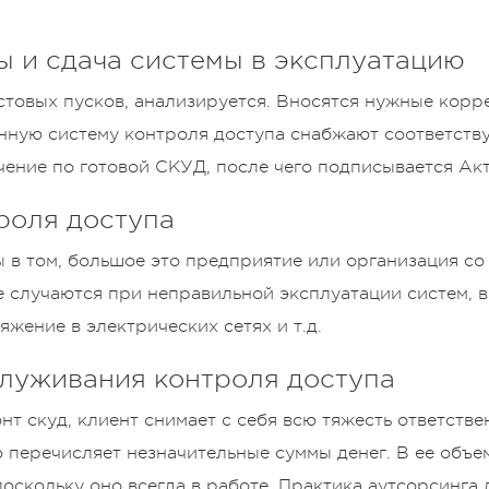
 и сдача системы в эксплуатацию
стовых пусков, анализируется. Вносятся нужные корр
нную систему контроля доступа снабжают соответств
чение по готовой СКУД, после чего подписывается Ак
роля доступа
ы в том, большое это предприятие или организация с
 случаются при неправильной эксплуатации систем, в
жение в электрических сетях и т.д.
бслуживания контроля доступа
т скуд, клиент снимает с себя всю тяжесть ответстве
перечисляет незначительные суммы денег. В ее объем
скольку оно всегда в работе. Практика аутсорсинга 