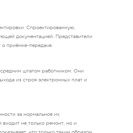
ектировки. Спроектированную,
ующей документацией. Представители
т о приёмке-передаче.
о средним штатом работником. Они
ыхода из строя электронных плат и
нности за нормальное их
 входит не только ремонт, но и
доказывает, что только таким образом