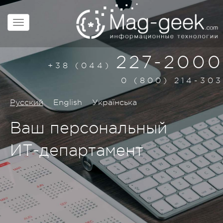
227-2000
+38 (044)
0 (800) 214-303
Русский
English
Українська
Ваш персональный
ИТ-департамент