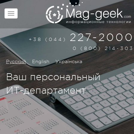
227-2000
+38 (044)
0 (800) 214-303
Русский
English
Українська
Ваш персональный
ИТ-департамент